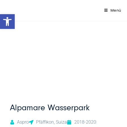
contenido
Menú
Abrir barra de herramientas
Alpamare Wasserpark
Aspro
Pfäffikon, Suiza
2018-2020